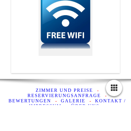
ZIMMER UND PREISE
-
RESERVIERUNGSANFRAGE
-
BEWERTUNGEN
-
GALERIE
-
KONTAKT /
IMPRESSUM
-
ÜBER UNS
ROOMS AND PRICES
-
RESERVATION
INQUIRY
-
REVIEW
-
GALLERY
-
CONTACT /
IMPRINT
-
ABOUT US